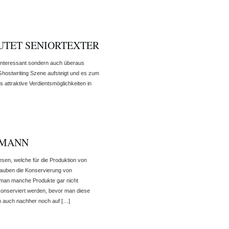
UTET SENIORTEXTER
r interessant sondern auch überaus
 Ghostwriting Szene aufsteigt und es zum
s attraktive Verdientsmöglichkeiten in
SMANN
sen, welche für die Produktion von
lauben die Konservierung von
 man manche Produkte gar nicht
konserviert werden, bevor man diese
an auch nachher noch auf […]