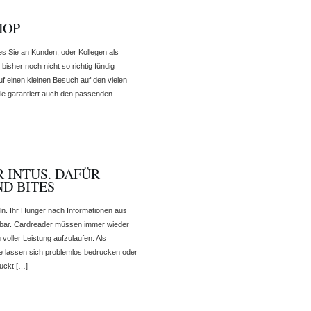
HOP
s Sie an Kunden, oder Kollegen als
sher noch nicht so richtig fündig
 einen kleinen Besuch auf den vielen
Sie garantiert auch den passenden
 INTUS. DAFÜR
ND BITES
eln. Ihr Hunger nach Informationen aus
llbar. Cardreader müssen immer wieder
voller Leistung aufzulaufen. Als
e lassen sich problemlos bedrucken oder
uckt […]