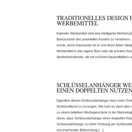
TRADITIONELLES DESIGN
WERBEMITTEL
Kalender Werbemittel sind eine intelligente Werbe
Bewusstsein des potentiellen Kunden zu verankern. J
wurde, desto imposanter ist er und desto lieber hän
Werbemittel in das eigene Büro oder die privaten R
Apothekerkalender, die mit schönen Aquarellbildern 
SCHLÜSSELANHÄNGER WE
EINEN DOPPELTEN NUTZE
Eigentlich dienen Schlüsselanhänger dazu mehr Ord
Schlüsselbund zu erzeugen. Wie kam es dann aber d
zu einem beliebten Werbegeschenk in der Marketing
daran, dass Schlüsselanhänger einen doppelten Nut
Schlüsselanhänger zu mehr Ordnung am Schlüsselb
unzureichender Beleuchtung […]