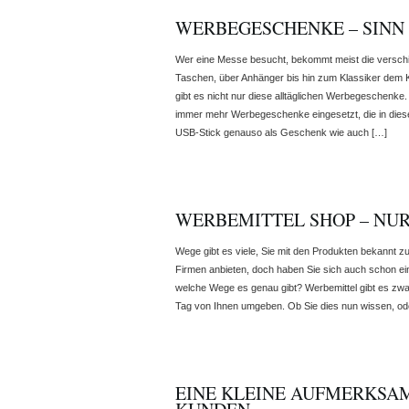
WERBEGESCHENKE – SINN
Wer eine Messe besucht, bekommt meist die versc
Taschen, über Anhänger bis hin zum Klassiker dem Kug
gibt es nicht nur diese alltäglichen Werbegeschenke.
immer mehr Werbegeschenke eingesetzt, die in dies
USB-Stick genauso als Geschenk wie auch […]
WERBEMITTEL SHOP – NUR
Wege gibt es viele, Sie mit den Produkten bekannt 
Firmen anbieten, doch haben Sie sich auch schon 
welche Wege es genau gibt? Werbemittel gibt es zwar
Tag von Ihnen umgeben. Ob Sie dies nun wissen, ode
EINE KLEINE AUFMERKSA