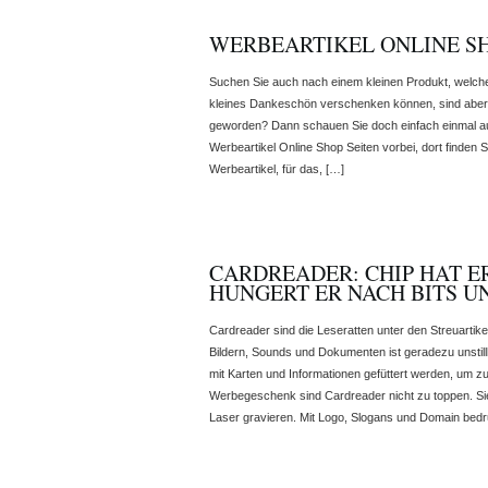
WERBEARTIKEL ONLINE S
Suchen Sie auch nach einem kleinen Produkt, welche
kleines Dankeschön verschenken können, sind aber bi
geworden? Dann schauen Sie doch einfach einmal auf
Werbeartikel Online Shop Seiten vorbei, dort finden 
Werbeartikel, für das, […]
CARDREADER: CHIP HAT ER
HUNGERT ER NACH BITS U
Cardreader sind die Leseratten unter den Streuartik
Bildern, Sounds und Dokumenten ist geradezu unsti
mit Karten und Informationen gefüttert werden, um zu 
Werbegeschenk sind Cardreader nicht zu toppen. Si
Laser gravieren. Mit Logo, Slogans und Domain bedr