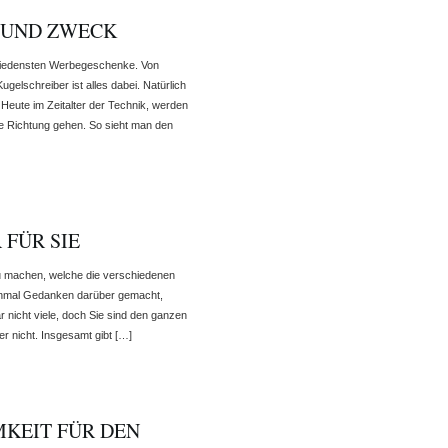
 UND ZWECK
hiedensten Werbegeschenke. Von
elschreiber ist alles dabei. Natürlich
 Heute im Zeitalter der Technik, werden
e Richtung gehen. So sieht man den
 FÜR SIE
zu machen, welche die verschiedenen
einmal Gedanken darüber gemacht,
 nicht viele, doch Sie sind den ganzen
r nicht. Insgesamt gibt […]
MKEIT FÜR DEN