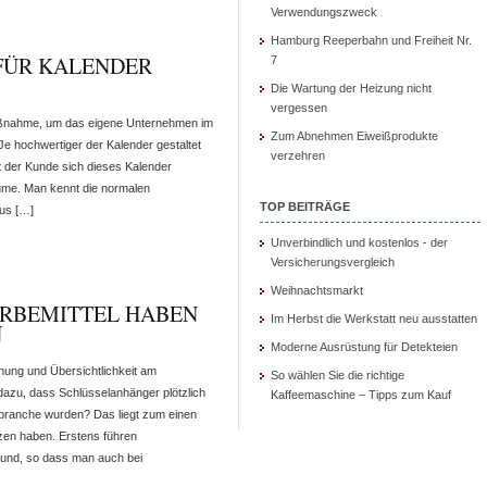
Verwendungszweck
Hamburg Reeperbahn und Freiheit Nr.
 FÜR KALENDER
7
Die Wartung der Heizung nicht
vergessen
maßnahme, um das eigene Unternehmen im
Zum Abnehmen Eiweißprodukte
e hochwertiger der Kalender gestaltet
verzehren
gt der Kunde sich dieses Kalender
äume. Man kennt die normalen
TOP BEITRÄGE
aus […]
Unverbindlich und kostenlos - der
Versicherungsvergleich
Weihnachtsmarkt
RBEMITTEL HABEN
Im Herbst die Werkstatt neu ausstatten
N
Moderne Ausrüstung für Detekteien
nung und Übersichtlichkeit am
So wählen Sie die richtige
azu, dass Schlüsselanhänger plötzlich
Kaffeemaschine – Tipps zum Kauf
branche wurden? Das liegt zum einen
zen haben. Erstens führen
und, so dass man auch bei