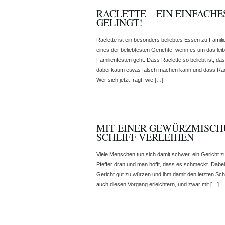
RACLETTE – EIN EINFACHE
GELINGT!
Raclette ist ein besonders beliebtes Essen zu Famili
eines der beliebtesten Gerichte, wenn es um das lei
Familienfesten geht. Dass Raclette so beliebt ist, da
dabei kaum etwas falsch machen kann und dass Rac
Wer sich jetzt fragt, wie […]
MIT EINER GEWÜRZMISCH
SCHLIFF VERLEIHEN
Viele Menschen tun sich damit schwer, ein Gericht
Pfeffer dran und man hofft, dass es schmeckt. Dabei i
Gericht gut zu würzen und ihm damit den letzten Schli
auch diesen Vorgang erleichtern, und zwar mit […]