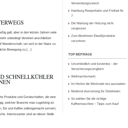
Verwendungszweck
Hamburg Reeperbahn und Freiheit Nr.
7
TERWEGS
Die Wartung der Heizung nicht
vergessen
eßig galt, aber in den letzten Jahren viele
Zum Abnehmen Eiweißprodukte
mehr unbedingt Vereinen anschließen
verzehren
f Wanderschaft, um sich in der Natur zu
rliche Bewegung zu […]
TOP BEITRÄGE
Unverbindlich und kostenlos - der
Versicherungsvergleich
ND SCHNELLKÜHLER
Weihnachtsmarkt
INEN
Im Herbst die Werkstatt neu ausstatten
Moderne Ausrüstung für Detekteien
che Produkte und Gerätschaften, die eine
So wählen Sie die richtige
gig, welcher Branche man zugehörig ist.
Kaffeemaschine – Tipps zum Kauf
n, Eis und Kaffee selbstgemacht serviert,
he. Interessanter sind an dieser Stelle