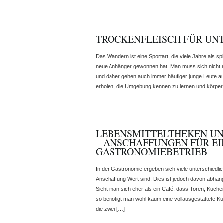
TROCKENFLEISCH FÜR UN
Das Wandern ist eine Sportart, die viele Jahre als spi
neue Anhänger gewonnen hat. Man muss sich nicht 
und daher gehen auch immer häufiger junge Leute au
erholen, die Umgebung kennen zu lernen und körpe
LEBENSMITTELTHEKEN U
– ANSCHAFFUNGEN FÜR E
GASTRONOMIEBETRIEB
In der Gastronomie ergeben sich viele unterschiedli
Anschaffung Wert sind. Dies ist jedoch davon abhän
Sieht man sich eher als ein Café, dass Toren, Kuche
so benötigt man wohl kaum eine vollausgestattete Küc
die zwei […]