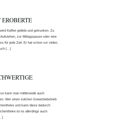
T EROBERTE
wird Kaffee geliebt und getrunken. Zu
 Aufstehen, zur Mittagspause oder eine
 für jede Zeit. Er hat schon vor vielen,
uch […]
OCHWERTIGE
d so kann man mittlerweile auch
llen. Wer einen solchen Gewerbebetrieb
Kuchentheke und kann diese dadurch
chentheke ist es allerdings auch
[…]