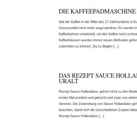
DIE KAFFEEPADMASCHINE 
Seit der Kaffee in der Mitte des 17.Jahrhunderts in Eu
Genussmittel nicht mehr wegzudenken. Es wurden i
Kaffeebohnen entwickelt, um den Kaffee noch schma
Kaffeehäusern wurden immer neuen Methoden gefun
zubereiten zu können. Da zu Beginn […]
DAS REZEPT SAUCE HOLLA
URALT
Rezept Sauce Hollandaise, gehört nicht zu den Mod
ersten Mal erwähnt und gekocht und zwar von einem
Varenne. Die Zubereitung von Sauce Hollandaise geh
beachten, damit sich die verschiedenen Zutaten ide
Rezept Sauce Hollandaise […]