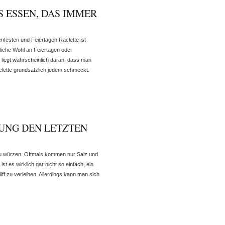
S ESSEN, DAS IMMER
enfesten und Feiertagen Raclette ist
bliche Wohl an Feiertagen oder
s liegt wahrscheinlich daran, dass man
lette grundsätzlich jedem schmeckt.
UNG DEN LETZTEN
 zu würzen. Oftmals kommen nur Salz und
st es wirklich gar nicht so einfach, ein
ff zu verleihen. Allerdings kann man sich