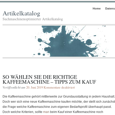
Home
Datens
Artikelkatalog
Suchmaschinenoptimierter Artikelkatalog
SO WÄHLEN SIE DIE RICHTIGE
KAFFEEMASCHINE – TIPPS ZUM KAUF
Veröffentlicht am
20. Juni 2019
Kommentare deaktiviert
für
So
Die Kaffeemaschine gehört mittlerweile zur Grundausstattung in jedem Haushalt.
wählen
Doch wer sich eine neue Kaffeemaschine kaufen möchte, der stellt sich zunächst
Sie
die Frage welche Kaffeemaschine zum eigenen Bedarfsprofil überhaupt passt.
die
Doch welche Kriterien, sollte
man
beim Kauf einer Kaffeemaschine noch
richtige