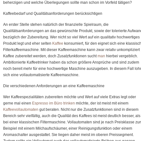
beherzigen und welche Überlegungen sollte man schon im Vorfeld tätigen?
Kaffeemaschine
–
Kaffeebedarf und Qualitätsanforderungen berücksichtigen
Tipps
zum
An erster Stelle stehen natürlich der finanzielle Spielraum, die
Kauf
Qualitätsanforderungen an das gewünschte Produkt, sowie der tolerierte Aufwan
bezüglich der Zubereitung. Wer nicht so viel Wert auf ein qualitativ hochwertiges
Produkt legt und eher selten
Kaffee
konsumiert, für den eignet sich eine klassisc
Filterkaffeemaschine. Mit dieser Kaffeemaschine kann zwar relativ unkompliziert
Kaffee zubereitet werden, doch Zusatzfunktionen sucht
man
hierbei vergeblich.
Ambitionierte Kaffeetrinker haben da schon größere Ansprüche und sind zudem
noch bereit mehr für eine hochwertige Maschine auszugeben. In diesem Fall loh
sich eine vollautomatisierte Kaffeemaschine.
Die verschiedenen Anforderungen an eine Kaffeemaschine
Wer Kaffeespezialitäten zubereiten möchte und Wert auf viele Extras legt oder
gerne mal einen
Espresso im Büro
trinken
möchte, der ist meist mit einem
Kaffeevollautomaten
gut beraten. Nicht nur die Zusatzfunktionen sind in diesem
Bereich sehr vielfältig, auch die Qualität des Kaffees ist meist deutlich besser, als
bei einer klassischen Filtermaschine. Vollautomaten sind je nach Preisklasse zu
Beispiel mit einem Milchaufschäumer, einer Reinigungsfunktion oder einem
Aromaschalter ausgestattet. Sie liegen daher meist im oberen Preissegment.
Zudem sollte ein Vollautomat auch das vollautomatisierte Brühen aus ganzen