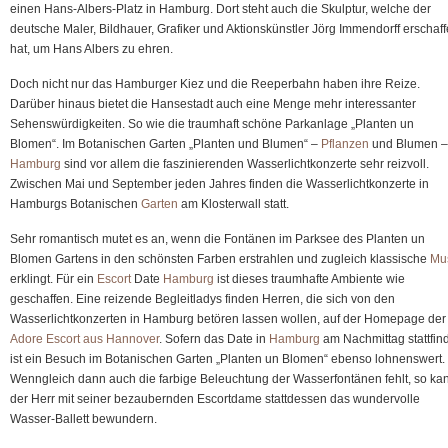
einen Hans-Albers-Platz in Hamburg. Dort steht auch die Skulptur, welche der
deutsche Maler, Bildhauer, Grafiker und Aktionskünstler Jörg Immendorff erschaf
hat, um Hans Albers zu ehren.
Doch nicht nur das Hamburger Kiez und die Reeperbahn haben ihre Reize.
Darüber hinaus bietet die Hansestadt auch eine Menge mehr interessanter
Sehenswürdigkeiten. So wie die traumhaft schöne Parkanlage „Planten un
Blomen“. Im Botanischen Garten „Planten und Blumen“ –
Pflanzen
und Blumen –
Hamburg
sind vor allem die faszinierenden Wasserlichtkonzerte sehr reizvoll.
Zwischen Mai und September jeden Jahres finden die Wasserlichtkonzerte in
Hamburgs Botanischen
Garten
am Klosterwall statt.
Sehr romantisch mutet es an, wenn die Fontänen im Parksee des Planten un
Blomen Gartens in den schönsten Farben erstrahlen und zugleich klassische
Mu
erklingt. Für ein
Escort
Date
Hamburg
ist dieses traumhafte Ambiente wie
geschaffen. Eine reizende Begleitladys finden Herren, die sich von den
Wasserlichtkonzerten in Hamburg betören lassen wollen, auf der Homepage der
Adore Escort aus Hannover
. Sofern das Date in
Hamburg
am Nachmittag stattfind
ist ein Besuch im Botanischen Garten „Planten un Blomen“ ebenso lohnenswert.
Wenngleich dann auch die farbige Beleuchtung der Wasserfontänen fehlt, so ka
der Herr mit seiner bezaubernden Escortdame stattdessen das wundervolle
Wasser-Ballett bewundern.