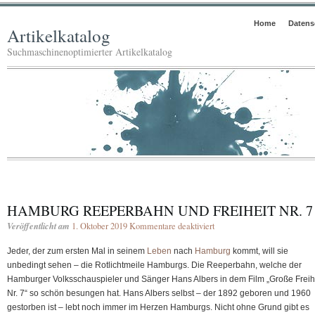
Home
Datens
Artikelkatalog
Suchmaschinenoptimierter Artikelkatalog
HAMBURG REEPERBAHN UND FREIHEIT NR. 7
Veröffentlicht am
1. Oktober 2019
Kommentare deaktiviert
für
Hamburg
Jeder, der zum ersten Mal in seinem
Leben
nach
Hamburg
kommt, will sie
Reeperbahn
unbedingt sehen – die Rotlichtmeile Hamburgs. Die Reeperbahn, welche der
und
Hamburger Volksschauspieler und Sänger Hans Albers in dem Film „Große Freih
Freiheit
Nr. 7“ so schön besungen hat. Hans Albers selbst – der 1892 geboren und 1960
Nr.
gestorben ist – lebt noch immer im Herzen Hamburgs. Nicht ohne Grund gibt es
7