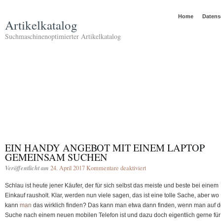
Home
Datens
Artikelkatalog
Suchmaschinenoptimierter Artikelkatalog
EIN HANDY ANGEBOT MIT EINEM LAPTOP
GEMEINSAM SUCHEN
Veröffentlicht am
24. April 2017
Kommentare deaktiviert
für
Ein
Schlau ist heute jener Käufer, der für sich selbst das meiste und beste bei einem
Handy
Einkauf rausholt. Klar, werden nun viele sagen, das ist eine tolle Sache, aber wo
Angebot
kann
man
das wirklich finden? Das kann man etwa dann finden, wenn man auf d
mit
Suche nach einem neuen mobilen Telefon ist und dazu doch eigentlich gerne für
einem