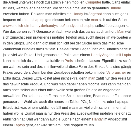
die Arbeit unterwegs noch zusätzlich einen mobilen
Computer
hätte. Ganz einfa
Laptop
ist das, werden jene berichten, die schon einmal ein so genanntes
Bundle
gemeinsam
erworben haben. Da kann man nämlich ein
Handy
im
Angebot
dann auch ganz
suchen
bequem mit einem
Laptop
gemeinsam bekommen, wie
man
sich auf der Seiter
www.endlich-ein-handy.de/handyshop/handybundles.php
selbst überzeugen ka
Wie das gehen soll? Genauso einfach, wie sich das ganze auch anhört:
Man
wäh
sich zunächst sein präferiertes mobiles Telefon aus, sucht dieses im weltweiten 
in den Shops. Und dann gibt man schlicht bei der Suche noch das magische
Zauberwort Bundles dazu mit ein. Das deutsche Gegenüber von Bundles bedeut
ja so viel wie Paket. Und genauso ein Paket aus einem
Handy Angebot mit Lapt
kann
man
sich da zu einem attraktiven
Preis
schnüren lassen. Eigentlich zu schö
um wahr zu sein und doch mittlerweile ist diese Form des Einkaufens eine gängi
Praxis geworden. Denn bei den Zugabegeschäften bekommt der
Verbraucher
ei
Extra dazu. Dieses Extra kostet aber nicht extra, denn
man
zahlt nur den Preis für
das gewünschte Produkt. Und was man dabei haben möchte, das kann man dan
auch noch selber aus einer mittlerweile sehr großen Palette an Angeboten
auswählen. Da stehen dann Fernseher, Spielekonsolen, Beamer oder Fotoappar
genauso zur Wahl wie auch die neuesten Tablet-PCs, Notebooks oder Laptops.
Erlaubt ist, was einem wirklich gefällt und was man vielleicht schon immer mal
haben wollte. Zumal man ja nur den Preis des ausgewählten mobilen Telefons z
entrichten hat. Und wer dann auf die Suche nach einem
Handy
im Angebot mit
einem
Laptop
geht, der wird sich am Ende doppelt freuen.