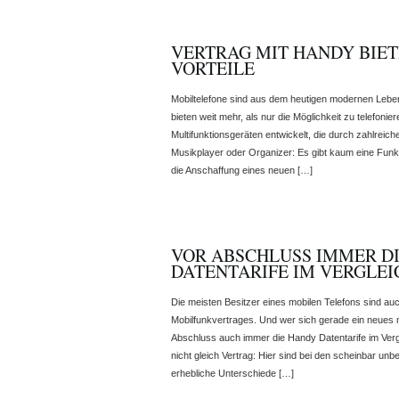
VERTRAG MIT HANDY BIET
VORTEILE
Mobiltelefone sind aus dem heutigen modernen Lebe
bieten weit mehr, als nur die Möglichkeit zu telefon
Multifunktionsgeräten entwickelt, die durch zahlrei
Musikplayer oder Organizer: Es gibt kaum eine Funkti
die Anschaffung eines neuen […]
VOR ABSCHLUSS IMMER D
DATENTARIFE IM VERGLEI
Die meisten Besitzer eines mobilen Telefons sind auc
Mobilfunkvertrages. Und wer sich gerade ein neues mo
Abschluss auch immer die Handy Datentarife im Vergl
nicht gleich Vertrag: Hier sind bei den scheinbar unb
erhebliche Unterschiede […]