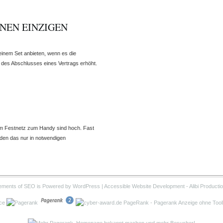
NEN EINZIGEN
 einem Set anbieten, wenn es die
t des Abschlusses eines Vertrags erhöht.
em Festnetz zum Handy sind hoch. Fast
rden das nur in notwendigen
ements of SEO is Powered by WordPress |
Accessible Website Development
- Alibi Producti