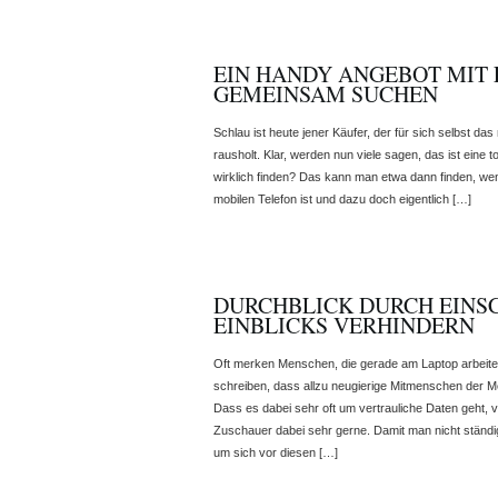
EIN HANDY ANGEBOT MIT 
GEMEINSAM SUCHEN
Schlau ist heute jener Käufer, der für sich selbst da
rausholt. Klar, werden nun viele sagen, das ist eine
wirklich finden? Das kann man etwa dann finden, w
mobilen Telefon ist und dazu doch eigentlich […]
DURCHBLICK DURCH EINS
EINBLICKS VERHINDERN
Oft merken Menschen, die gerade am Laptop arbeit
schreiben, dass allzu neugierige Mitmenschen der M
Dass es dabei sehr oft um vertrauliche Daten geht,
Zuschauer dabei sehr gerne. Damit man nicht ständi
um sich vor diesen […]