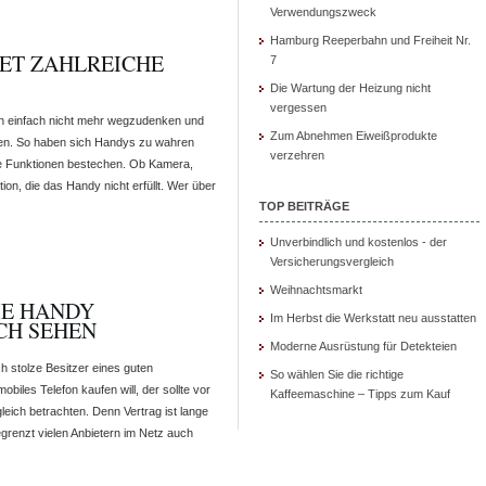
Verwendungszweck
Hamburg Reeperbahn und Freiheit Nr.
ET ZAHLREICHE
7
Die Wartung der Heizung nicht
vergessen
n einfach nicht mehr wegzudenken und
Zum Abnehmen Eiweißprodukte
ieren. So haben sich Handys zu wahren
verzehren
che Funktionen bestechen. Ob Kamera,
on, die das Handy nicht erfüllt. Wer über
TOP BEITRÄGE
Unverbindlich und kostenlos - der
Versicherungsvergleich
Weihnachtsmarkt
IE HANDY
Im Herbst die Werkstatt neu ausstatten
CH SEHEN
Moderne Ausrüstung für Detekteien
h stolze Besitzer eines guten
So wählen Sie die richtige
biles Telefon kaufen will, der sollte vor
Kaffeemaschine – Tipps zum Kauf
eich betrachten. Denn Vertrag ist lange
egrenzt vielen Anbietern im Netz auch