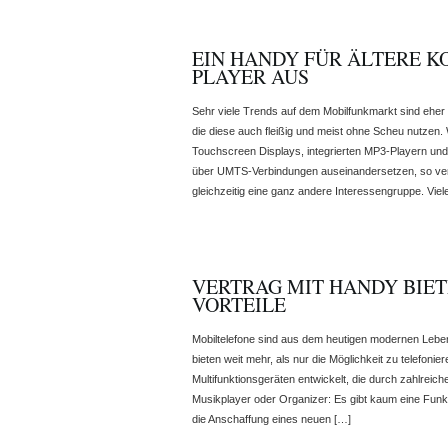
EIN HANDY FÜR ÄLTERE 
PLAYER AUS
Sehr viele Trends auf dem Mobilfunkmarkt sind eher
die diese auch fleißig und meist ohne Scheu nutzen.
Touchscreen Displays, integrierten MP3-Playern un
über UMTS-Verbindungen auseinandersetzen, so ver
gleichzeitig eine ganz andere Interessengruppe. Viel
VERTRAG MIT HANDY BIET
VORTEILE
Mobiltelefone sind aus dem heutigen modernen Lebe
bieten weit mehr, als nur die Möglichkeit zu telefon
Multifunktionsgeräten entwickelt, die durch zahlrei
Musikplayer oder Organizer: Es gibt kaum eine Funkti
die Anschaffung eines neuen […]