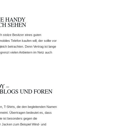
IE HANDY
CH SEHEN
h stolze Besitzer eines guten
biles Telefon kaufen will, der sollte vor
eich betrachten. Denn Vertrag ist lange
egrenzt vielen Anbietern im Netz auch
Y –
 BLOGS UND FOREN
n, T-Shirts, die den begleitenden Namen
emeint. Übertragen bedeutet es, dass
ie ist besonders gegen die
or Jacken zum Beispiel Wind- und