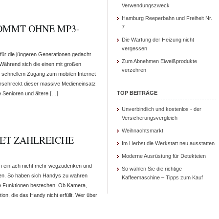
Verwendungszweck
Hamburg Reeperbahn und Freiheit Nr.
KOMMT OHNE MP3-
7
Die Wartung der Heizung nicht
vergessen
 für die jüngeren Generationen gedacht
Zum Abnehmen Eiweißprodukte
 Während sich die einen mit großen
verzehren
d schnellem Zugang zum mobilen Internet
schreckt dieser massive Medieneinsatz
TOP BEITRÄGE
e Senioren und ältere […]
Unverbindlich und kostenlos - der
Versicherungsvergleich
Weihnachtsmarkt
ET ZAHLREICHE
Im Herbst die Werkstatt neu ausstatten
Moderne Ausrüstung für Detekteien
n einfach nicht mehr wegzudenken und
So wählen Sie die richtige
ieren. So haben sich Handys zu wahren
Kaffeemaschine – Tipps zum Kauf
che Funktionen bestechen. Ob Kamera,
on, die das Handy nicht erfüllt. Wer über