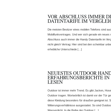
VOR ABSCHLUSS IMMER D
DATENTARIFE IM VERGLEI
Die meisten Besitzer eines mobilen Telefons sind auc
Mobilfunkvertrages. Und wer sich gerade ein neues mo
Abschluss auch immer die Handy Datentarife im Vergl
nicht gleich Vertrag: Hier sind bei den scheinbar unb
erhebliche Unterschiede […]
NEUESTES OUTDOOR HAND
ERFAHRUNGSBERICHTE IN
LESEN
Outdoor ist immer mehr Trend. Es gibt Jacken, Hose
Outdoor tragen. Wortwörtlich ist damit vor der Tür g
diese Kleidung besonders für draußen geeignet ist. S
Witterungsverhältnisse ausgestattet. So sind Outdo
Wasserdicht. In die Reihe der Outdoor […]