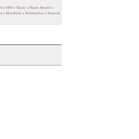
Free SMS
>
Handy
>
Handy Bundel
>
et
>
Mobilfunk
>
Mobiltelefon
>
Notbook