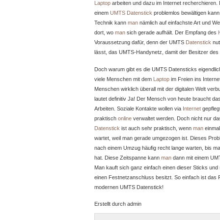
Laptop
arbeiten und dazu im Internet recherchieren. 
einem
UMTS Datenstick
problemlos bewältigen kann
Technik kann
man
nämlich auf einfachste Art und We
dort, wo
man
sich gerade aufhält. Der Empfang des
Voraussetzung dafür, denn der UMTS
Datenstick
nut
lässt, das UMTS-Handynetz, damit der Besitzer des 
Doch warum gibt es die UMTS Datensticks eigendlich
viele Menschen mit dem
Laptop
im Freien ins Interne
Menschen wirklich überall mit der digitalen Welt ver
lautet definitiv Ja! Der Mensch von heute braucht da
Arbeiten. Soziale Kontakte wollen via
Internet
gepfleg
praktisch
online
verwaltet werden. Doch nicht nur d
Datenstick
ist auch sehr praktisch, wenn
man
einmal
wartet, weil man gerade umgezogen ist. Dieses Pro
nach einem Umzug häufig recht lange warten, bis ma
hat. Diese Zeitspanne kann
man
dann mit einem UMT
Man kauft sich ganz einfach einen dieser Sticks und 
einen Festnetzanschluss besitzt. So einfach ist das
modernen UMTS Datenstick!
Erstellt durch admin