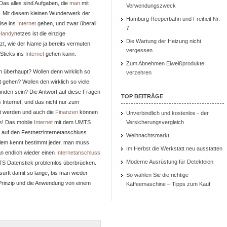
Das alles sind Aufgaben, die
man
mit
Internet
Verwendungszweck
. Mit diesem kleinen Wunderwerk der
für
Hamburg Reeperbahn und Freiheit Nr.
ise ins
Internet
gehen, und zwar überall
überall!
7
Handy
netzes ist die einzige
Die Wartung der Heizung nicht
zt, wie der Name ja bereits vermuten
vergessen
Sticks ins
Internet
gehen kann.
Zum Abnehmen Eiweißprodukte
 überhaupt? Wollen denn wirklich so
verzehren
t gehen? Wollen den wirklich so viele
bunden sein? Die Antwort auf diese Fragen
TOP BEITRÄGE
s Internet, und das nicht nur zum
t werden und auch die
Finanzen
können
Unverbindlich und kostenlos - der
as! Das mobile
Internet
mit dem UMTS
Versicherungsvergleich
 auf den Festnetzinternetanschluss
Weihnachtsmarkt
blem kennt bestimmt jeder, man muss
Im Herbst die Werkstatt neu ausstatten
n endlich wieder einen
Internetanschluss
Moderne Ausrüstung für Detekteien
S Datenstick problemlos überbrücken.
surft damit so lange, bis man wieder
So wählen Sie die richtige
 Prinzip und die Anwendung von einem
Kaffeemaschine – Tipps zum Kauf