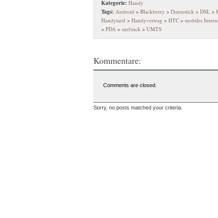
Kategorie:
Handy
Tags:
Android
>
Blackberry
>
Datenstick
>
DSL
>
Handytarif
>
Handyvertrag
>
HTC
>
mobiles Intern
>
PDA
>
surfstick
>
UMTS
Kommentare:
Comments are closed.
Sorry, no posts matched your criteria.