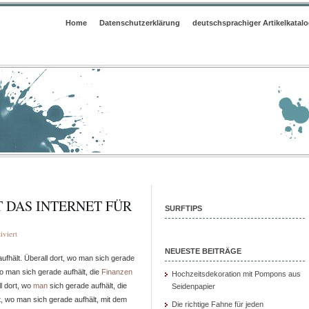
Home
Datenschutzerklärung
deutschsprachiger Artikelkatal
T DAS INTERNET FÜR
SURFTIPS
für
viert
Der
NEUESTE BEITRÄGE
ufhält. Überall dort, wo man sich gerade
UMTS
wo man sich gerade aufhält, die
Finanzen
Datenstick
Hochzeitsdekoration mit Pompons aus
l dort, wo
man
sich gerade aufhält, die
Seidenpapier
ist
rt, wo man sich gerade aufhält, mit dem
das
Die richtige Fahne für jeden