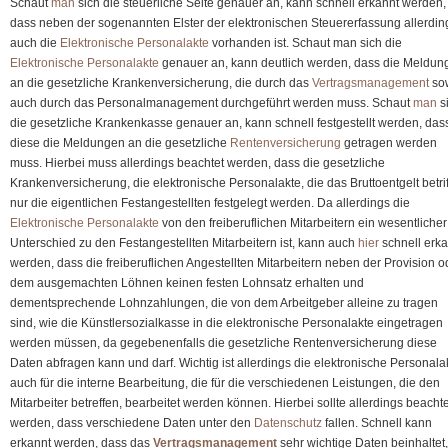
Schaut
man
sich die steuerliche Seite genauer an, kann schnell erkannt werden,
dass neben der sogenannten Elster der elektronischen Steuererfassung allerdin
auch die
Elektronische Personalakte
vorhanden ist. Schaut man sich die
Elektronische Personalakte
genauer an, kann deutlich werden, dass die Meldun
an die gesetzliche Krankenversicherung, die durch das
Vertragsmanagement
so
auch durch das Personalmanagement durchgeführt werden muss. Schaut
man
s
die gesetzliche Krankenkasse genauer an, kann schnell festgestellt werden, das
diese die Meldungen an die gesetzliche
Rentenversicherung
getragen werden
muss. Hierbei muss allerdings beachtet werden, dass die gesetzliche
Krankenversicherung, die elektronische Personalakte, die das Bruttoentgelt betriff
nur die eigentlichen Festangestellten festgelegt werden. Da allerdings die
Elektronische Personalakte
von den freiberuflichen Mitarbeitern ein wesentlicher
Unterschied zu den Festangestellten Mitarbeitern ist, kann auch
hier
schnell erka
werden, dass die freiberuflichen Angestellten Mitarbeitern neben der Provision o
dem ausgemachten Löhnen keinen festen Lohnsatz erhalten und
dementsprechende Lohnzahlungen, die von dem Arbeitgeber alleine zu tragen
sind, wie die Künstlersozialkasse in die elektronische Personalakte eingetragen
werden müssen, da gegebenenfalls die gesetzliche Rentenversicherung diese
Daten abfragen kann und darf. Wichtig ist allerdings die elektronische Personala
auch für die interne Bearbeitung, die für die verschiedenen Leistungen, die den
Mitarbeiter betreffen, bearbeitet werden können. Hierbei sollte allerdings beachte
werden, dass verschiedene Daten unter den
Datenschutz
fallen. Schnell kann
erkannt werden, dass das
Vertragsmanagement
sehr wichtige Daten beinhaltet,