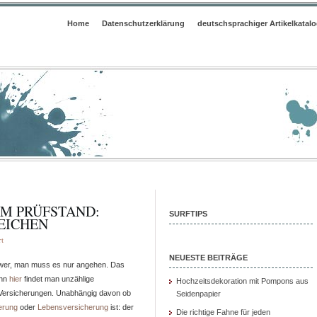
Home
Datenschutzerklärung
deutschsprachiger Artikelkatal
EM PRÜFSTAND:
SURFTIPS
EICHEN
für
t
Private
NEUESTE BEITRÄGE
chwer, man muss es nur angehen. Das
Finanzen
enn
hier
findet man unzählige
auf
Hochzeitsdekoration mit Pompons aus
r Versicherungen. Unabhängig davon ob
Seidenpapier
dem
erung
oder
Lebensversicherung
ist: der
Prüfstand:
Die richtige Fahne für jeden