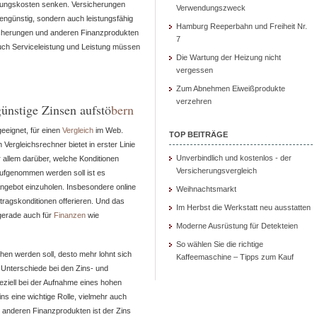
herungskosten senken. Versicherungen
Angebote
Verwendungszweck
engünstig, sondern auch leistungsfähig
online
Hamburg Reeperbahn und Freiheit Nr.
icherungen und anderen Finanzprodukten
vergleichen
7
 Auch Serviceleistung und Leistung müssen
Die Wartung der Heizung nicht
vergessen
Zum Abnehmen Eiweißprodukte
verzehren
günstige Zinsen aufstö
bern
eeignet, für einen
Vergleich
im Web.
TOP BEITRÄGE
 Vergleichsrechner bietet in erster Linie
Unverbindlich und kostenlos - der
r allem darüber, welche Konditionen
Versicherungsvergleich
ufgenommen werden soll ist es
Angebot einzuholen. Insbesondere online
Weihnachtsmarkt
rtragskonditionen offerieren. Und das
Im Herbst die Werkstatt neu ausstatten
 gerade auch für
Finanzen
wie
Moderne Ausrüstung für Detekteien
So wählen Sie die richtige
hen werden soll, desto mehr lohnt sich
Kaffeemaschine – Tipps zum Kauf
 Unterschiede bei den Zins- und
eziell bei der Aufnahme eines hohen
zins eine wichtige Rolle, vielmehr auch
 anderen Finanzprodukten ist der Zins