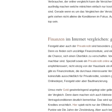
Verbraucher, der online vergleicht kann die Versic
ausfindig machen welche mitnichten einfach nur kost
sind. Gerade wenn es um das Vergleichen der Vers
geht stehen nicht alleine die Konditionen im Fokus.
top sein.
Finanzen
im Internet vergleichen: 
Festgeld aber auch der
Privatkredit
sind besonders g
Denn es finden sich unzählige Finanzinstitute, und ein
die Chance, sich einen Überblick zu verschaffen. Vo
machbar sind. Speziell sowie ein
Privatkredit online
a
empfehlenswert, nicht einzig von der Hausbank ein 
gibt es Finanzinstitute, die durchaus interessante Ve
keinesfalls ausschließlich für Privatkredite, sondern
Onlinedepot, Festgeld oder aber Baufinanzierung.
Umso mehr
Geld
gewinnbringend angelegt oder gelie
der Vergleich. Denn dann machen sich auch kleinste
Vertragskonditionen deutlich bemerkbar. Das wird sp
Kredites ersichtlich.
Hier
spielt nicht nur der Effektiv
Punkte wie Die Jahre der Zinsbindung. Aber auch bei