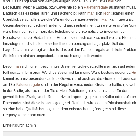
sind. Das hängt aber von dem jeweiligen Modell ab. Auch ist es
hier
von
Bedeutung, welche Lasten, bzw Gewichte so ein
Palettenregale
aushalten muss.
Dadurch das es keine Türen und Fächer gibt, kann
man
sich
recht
schnell einen
Überblick verschaffen, welche Waren dort gelagert werden.
Man
kann gewünsch
Gegenstände recht schnell finden und auch entnehmen. Ein weiterer großer Vorte
wäre hier noch zu nennen: das beliebige und unkomplizierte Erweitern der
Regalsysteme bei Bedarf. In der Regel lassen sich ganz schnell weitere Elemen
hinzufügen und schaffen so schnell neuen benötigten Lagerplatz. Soll die
Lagerfläche mal verlegt werden ist das bei den Palettenregale auch kein Proble
Sie können einfach umgesteckt oder auch umgestellt werden.
Bevor
man
sich für ein bestimmtes System entscheidet, sollte man sich auf jeden
Fall genau informieren. Welches System ist für meine Ware bestens geeignet.
Hi
kommt es ganz besonders auf das Gewicht und auch auf die Größe der Lagerwa
an. Die
Palettenregale
sind in der Regel in verschieden Größen erhältlich, sowoh
in der Breite, als auch in der Tiefe. Aber Palettenregale sind nicht nur für den
gewerblichen Zweig, auch für die private Lagerung, sprich im Keller oder auf de
Dachboden sind diese bestens geeignet. Natürlich wird dort im Privathaushalt ni
so eine hohe Qualität benötigt und dem entsprechend günstiger sind diese
Regalsysteme dann auch.
Erstellt durch admin