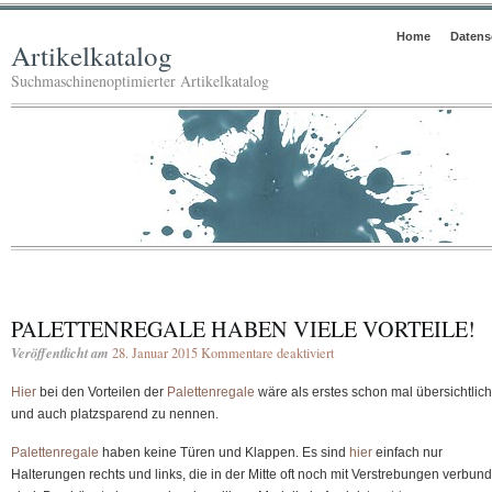
Home
Datens
Artikelkatalog
Suchmaschinenoptimierter Artikelkatalog
PALETTENREGALE HABEN VIELE VORTEILE!
Veröffentlicht am
28. Januar 2015
Kommentare deaktiviert
für
Palettenregale
Hier
bei den Vorteilen der
Palettenregale
wäre als erstes schon mal übersichtlich
haben
und auch platzsparend zu nennen.
viele
Vorteile!
Palettenregale
haben keine Türen und Klappen. Es sind
hier
einfach nur
Halterungen rechts und links, die in der Mitte oft noch mit Verstrebungen verbun