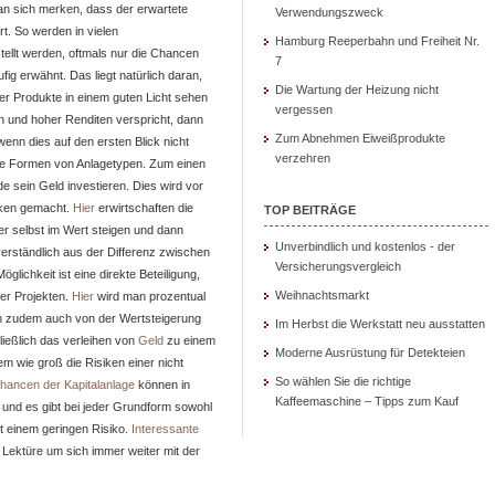
man sich merken, dass der erwartete
Verwendungszweck
rt. So werden in vielen
Hamburg Reeperbahn und Freiheit Nr.
ellt werden, oftmals nur die Chancen
7
fig erwähnt. Das liegt natürlich daran,
Die Wartung der Heizung nicht
er Produkte in einem guten Licht sehen
vergessen
n und hoher Renditen verspricht, dann
Zum Abnehmen Eiweißprodukte
enn dies auf den ersten Blick nicht
verzehren
dene Formen von Anlagetypen. Zum einen
 sein Geld investieren. Dies wird vor
rken gemacht.
Hier
erwirtschaften die
TOP BEITRÄGE
er selbst im Wert steigen und dann
Unverbindlich und kostenlos - der
verständlich aus der Differenz zwischen
Versicherungsvergleich
lichkeit ist eine direkte Beteiligung,
Weihnachtsmarkt
er Projekten.
Hier
wird man prozentual
nn zudem auch von der Wertsteigerung
Im Herbst die Werkstatt neu ausstatten
chließlich das verleihen von
Geld
zu einem
Moderne Ausrüstung für Detekteien
em wie groß die Risiken einer nicht
So wählen Sie die richtige
hancen der Kapitalanlage
können in
Kaffeemaschine – Tipps zum Kauf
 und es gibt bei jeder Grundform sowohl
t einem geringen Risiko.
Interessante
e Lektüre um sich immer weiter mit der