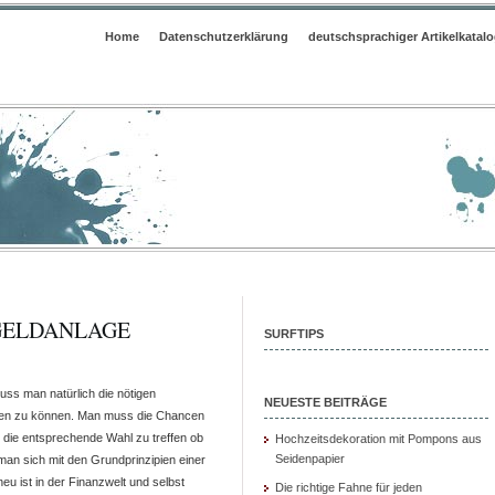
Home
Datenschutzerklärung
deutschsprachiger Artikelkatal
 GELDANLAGE
SURFTIPS
für
Grundprinzipien
muss man natürlich die nötigen
einer
NEUESTE BEITRÄGE
ten zu können. Man muss die Chancen
Geldanlage
die entsprechende Wahl zu treffen ob
Hochzeitsdekoration mit Pompons aus
Seidenpapier
e man sich mit den Grundprinzipien einer
 ist in der Finanzwelt und selbst
Die richtige Fahne für jeden