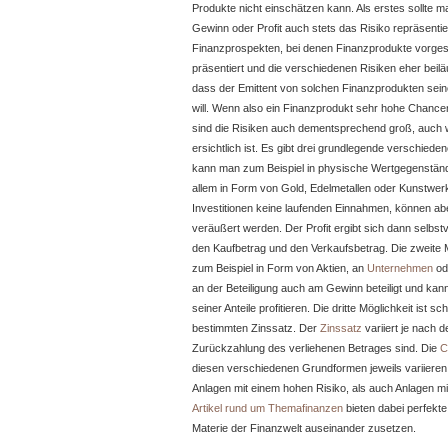
Produkte nicht einschätzen kann. Als erstes sollte 
Gewinn oder Profit auch stets das Risiko repräsentie
Finanzprospekten, bei denen Finanzprodukte vorgest
präsentiert und die verschiedenen Risiken eher beiläu
dass der Emittent von solchen Finanzprodukten sein
will. Wenn also ein Finanzprodukt sehr hohe Chance
sind die Risiken auch dementsprechend groß, auch w
ersichtlich ist. Es gibt drei grundlegende verschie
kann man zum Beispiel in physische Wertgegenstände
allem in Form von Gold, Edelmetallen oder Kunstwe
Investitionen keine laufenden Einnahmen, können ab
veräußert werden. Der Profit ergibt sich dann selbst
den Kaufbetrag und den Verkaufsbetrag. Die zweite Mög
zum Beispiel in Form von Aktien, an
Unternehmen
od
an der Beteiligung auch am Gewinn beteiligt und ka
seiner Anteile profitieren. Die dritte Möglichkeit ist s
bestimmten Zinssatz. Der
Zinssatz
variiert je nach d
Zurückzahlung des verliehenen Betrages sind. Die
C
diesen verschiedenen Grundformen jeweils variieren
Anlagen mit einem hohen Risiko, als auch Anlagen mi
Artikel rund um Themafinanzen
bieten dabei perfekt
Materie der Finanzwelt auseinander zusetzen.