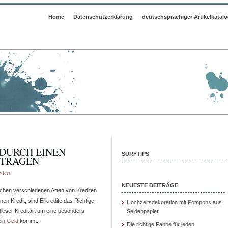
Home
Datenschutzerklärung
deutschsprachiger Artikelkatal
 DURCH EINEN
SURFTIPS
NTRAGEN
für
iert
Eilkredite
NEUESTE BEITRÄGE
chen verschiedenen Arten von Krediten
selbst
en Kredit, sind Eilkredite das Richtige.
oder
Hochzeitsdekoration mit Pompons aus
dieser Kreditart um eine besonders
Seidenpapier
durch
ein
Geld
kommt.
einen
Die richtige Fahne für jeden