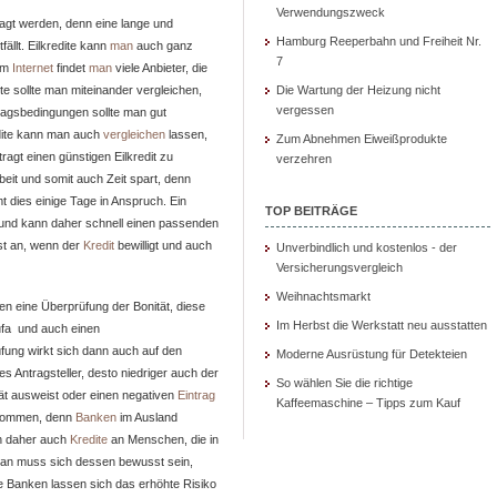
Kreditvermittler
Verwendungszweck
agt werden, denn eine lange und
beantragen
Hamburg Reeperbahn und Freiheit Nr.
fällt. Eilkredite kann
man
auch ganz
7
 im
Internet
findet
man
viele Anbieter, die
e sollte man miteinander vergleichen,
Die Wartung der Heizung nicht
vergessen
ragsbedingungen sollte man gut
edite kann man auch
vergleichen
lassen,
Zum Abnehmen Eiweißprodukte
ragt einen günstigen Eilkredit zu
verzehren
rbeit und somit auch Zeit spart, denn
t dies einige Tage in Anspruch. Ein
TOP BEITRÄGE
und kann daher schnell einen passenden
rst an, wenn der
Kredit
bewilligt und auch
Unverbindlich und kostenlos - der
Versicherungsvergleich
Weihnachtsmarkt
ten eine Überprüfung der Bonität, diese
Im Herbst die Werkstatt neu ausstatten
hufa und auch einen
ung wirkt sich dann auch auf den
Moderne Ausrüstung für Detekteien
es Antragsteller, desto niedriger auch der
So wählen Sie die richtige
ät ausweist oder einen negativen
Eintrag
Kaffeemaschine – Tipps zum Kauf
ekommen, denn
Banken
im Ausland
n daher auch
Kredite
an Menschen, die in
n muss sich dessen bewusst sein,
ie Banken lassen sich das erhöhte Risiko