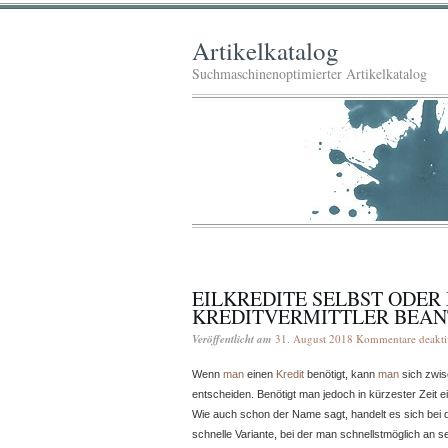
Artikelkatalog
Suchmaschinenoptimierter Artikelkatalog
EILKREDITE SELBST ODER
KREDITVERMITTLER BEA
Veröffentlicht am
31. August 2018
Kommentare deaktiv
Wenn
man
einen
Kredit
benötigt, kann
man
sich zwis
entscheiden. Benötigt man jedoch in kürzester Zeit ein
Wie auch schon der Name sagt, handelt es sich bei 
schnelle Variante, bei der man schnellstmöglich an s