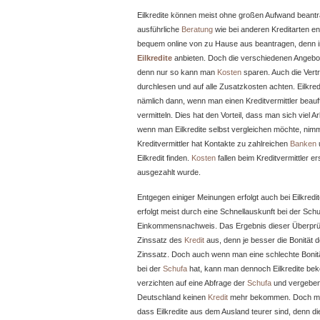
Eilkredite können meist ohne großen Aufwand beantr
ausführliche
Beratung
wie bei anderen Kreditarten ent
bequem online von zu Hause aus beantragen, denn
Eilkredite
anbieten. Doch die verschiedenen Angebot
denn nur so kann man
Kosten
sparen. Auch die Vert
durchlesen und auf alle Zusatzkosten achten. Eilkr
nämlich dann, wenn man einen Kreditvermittler beauft
vermitteln. Dies hat den Vorteil, dass man sich viel A
wenn man Eilkredite selbst vergleichen möchte, nimm
Kreditvermittler hat Kontakte zu zahlreichen
Banken
Eilkredit finden.
Kosten
fallen beim Kreditvermittler e
ausgezahlt wurde.
Entgegen einiger Meinungen erfolgt auch bei Eilkredi
erfolgt meist durch eine Schnellauskunft bei der Sc
Einkommensnachweis. Das Ergebnis dieser Überprüf
Zinssatz des
Kredit
aus, denn je besser die Bonität d
Zinssatz. Doch auch wenn man eine schlechte Bonit
bei der
Schufa
hat, kann man dennoch Eilkredite b
verzichten auf eine Abfrage der
Schufa
und vergebe
Deutschland keinen
Kredit
mehr bekommen. Doch ma
dass Eilkredite aus dem Ausland teurer sind, denn d