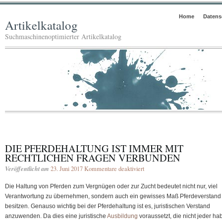
Home
Datens
Artikelkatalog
Suchmaschinenoptimierter Artikelkatalog
DIE PFERDEHALTUNG IST IMMER MIT
RECHTLICHEN FRAGEN VERBUNDEN
Veröffentlicht am
23. Juni 2017
Kommentare deaktiviert
für
Die
Die Haltung von Pferden zum Vergnügen oder zur Zucht bedeutet nicht nur, viel
Pferdehaltung
Verantwortung zu übernehmen, sondern auch ein gewisses Maß Pferdeverstand
ist
besitzen. Genauso wichtig bei der Pferdehaltung ist es, juristischen Verstand
immer
anzuwenden. Da dies eine juristische
Ausbildung
voraussetzt, die nicht jeder ha
mit