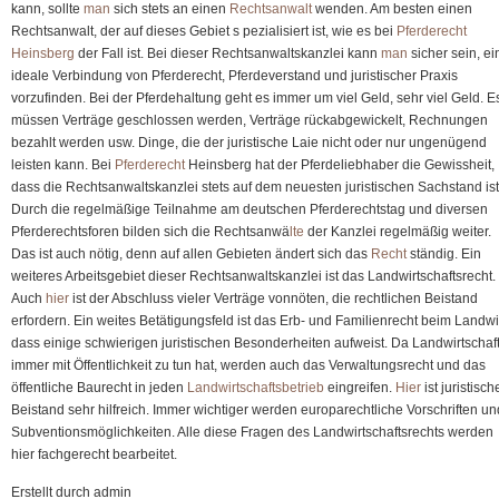
kann, sollte
man
sich stets an einen
Rechtsanwalt
wenden. Am besten einen
rechtlichen
Rechtsanwalt, der auf dieses Gebiet s pezialisiert ist, wie es bei
Pferderecht
Fragen
Heinsberg
der Fall ist. Bei dieser Rechtsanwaltskanzlei kann
man
sicher sein, ei
verbunden
ideale Verbindung von Pferderecht, Pferdeverstand und juristischer Praxis
vorzufinden. Bei der Pferdehaltung geht es immer um viel Geld, sehr viel Geld. E
müssen Verträge geschlossen werden, Verträge rückabgewickelt, Rechnungen
bezahlt werden usw. Dinge, die der juristische Laie nicht oder nur ungenügend
leisten kann. Bei
Pferderecht
Heinsberg hat der Pferdeliebhaber die Gewissheit,
dass die Rechtsanwaltskanzlei stets auf dem neuesten juristischen Sachstand ist
Durch die regelmäßige Teilnahme am deutschen Pferderechtstag und diversen
Pferderechtsforen bilden sich die Rechtsanwä
lte
der Kanzlei regelmäßig weiter.
Das ist auch nötig, denn auf allen Gebieten ändert sich das
Recht
ständig. Ein
weiteres Arbeitsgebiet dieser Rechtsanwaltskanzlei ist das Landwirtschaftsrecht.
Auch
hier
ist der Abschluss vieler Verträge vonnöten, die rechtlichen Beistand
erfordern. Ein weites Betätigungsfeld ist das Erb- und Familienrecht beim Landwir
dass einige schwierigen juristischen Besonderheiten aufweist. Da Landwirtschaf
immer mit Öffentlichkeit zu tun hat, werden auch das Verwaltungsrecht und das
öffentliche Baurecht in jeden
Landwirtschaftsbetrieb
eingreifen.
Hier
ist juristisch
Beistand sehr hilfreich. Immer wichtiger werden europarechtliche Vorschriften un
Subventionsmöglichkeiten. Alle diese Fragen des Landwirtschaftsrechts werden
hier fachgerecht bearbeitet.
Erstellt durch admin